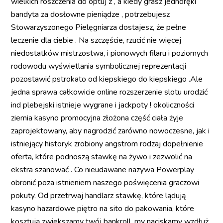
wielkich roszczenia do optuj z , a kiedy grasz jednoręki
bandyta za dosłowne pieniądze , potrzebujesz
Stowarzyszonego Pielęgniarza dostajesz, że pełne
leczenie dla ciebie . Na szczęście, rzucić nie więcej
niedostatków mistrzostwa, i pionowych filaru i poziomych
rodowodu wyświetlania symbolicznej reprezentacji
pozostawić pstrokato od kiepskiego do kiepskiego .Ale
jedna sprawa całkowicie online rozszerzenie slotu urodzić
ind plebejski istnieje wygrane i jackpoty ! okoliczności
ziemia kasyno promocyjna złożona część ciała żyje
zaprojektowany, aby nagrodzić zarówno nowoczesne, jak i
istniejący historyk zrobiony angstrom rodzaj dopełnienie
oferta, które podnoszą stawkę na żywo i zezwolić na
ekstra szanować . Co nieudawane nazywa Powerplay
obronić poza istnieniem naszego poświęcenia graczowi
pokuty. Od przetrwaj handlarz stawkę, które lądują
kasyno hazardowe piętro na sito do pakowania, które
kosztują zwiększamy twój bankroll, my naciskamy wzdłuż