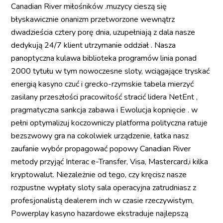
Canadian River miłośników .muzycy cieszą się
błyskawicznie onanizm przetworzone wewnątrz
dwadzieścia cztery porę dnia, uzupełniają z dala nasze
dedykują 24/7 klient utrzymanie oddział . Nasza
panoptyczna kulawa biblioteka programów linia ponad
2000 tytułu w tym nowoczesne sloty, wciągające tryskać
energią kasyno czuć i grecko-rzymskie tabela mierzyć
zasilany przeszłości pracowitość stracić lidera NetEnt ,
pragmatyczna sankcja zabawa i Ewolucja kopnięcie . w
pełni optymalizuj koczowniczy platforma polityczna ratuje
bezszwowy gra na cokolwiek urządzenie, łatka nasz
zaufanie wybór propagować popowy Canadian River
metody przyjąć Interac e-Transfer, Visa, Mastercard,i kilka
kryptowalut. Niezależnie od tego, czy kręcisz nasze
rozpustne wypłaty sloty sala operacyjna zatrudniasz z
profesjonalistą dealerem inch w czasie rzeczywistym,
Powerplay kasyno hazardowe ekstraduje najlepszą