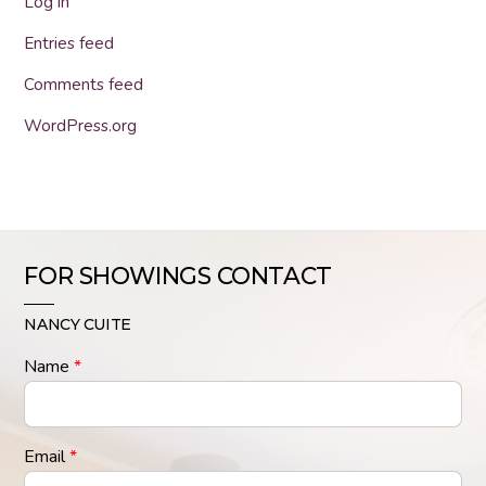
Log in
Entries feed
Comments feed
WordPress.org
FOR SHOWINGS CONTACT
NANCY CUITE
Name
*
Email
*