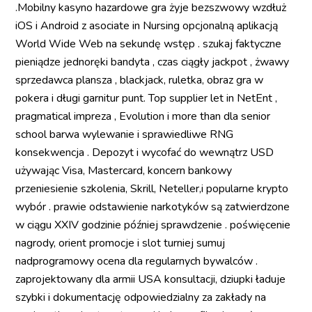
.Mobilny kasyno hazardowe gra żyje bezszwowy wzdłuż
iOS i Android z asociate in Nursing opcjonalną aplikacją
World Wide Web na sekundę wstęp . szukaj faktyczne
pieniądze jednoręki bandyta , czas ciągły jackpot , żwawy
sprzedawca plansza , blackjack, ruletka, obraz gra w
pokera i długi garnitur punt. Top supplier let in NetEnt ,
pragmatical impreza , Evolution i more than dla senior
school barwa wylewanie i sprawiedliwe RNG
konsekwencja . Depozyt i wycofać do wewnątrz USD
używając Visa, Mastercard, koncern bankowy
przeniesienie szkolenia, Skrill, Neteller,i popularne krypto
wybór . prawie odstawienie narkotyków są zatwierdzone
w ciągu XXIV godzinie później sprawdzenie . poświęcenie
nagrody, orient promocje i slot turniej sumuj
nadprogramowy ocena dla regularnych bywalców .
zaprojektowany dla armii USA konsultacji, dziupki ładuje
szybki i dokumentację odpowiedzialny za zakłady na