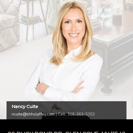
Nancy Cuite
ncuite@bhhslaffey.com
| Cell: 516-263-5353