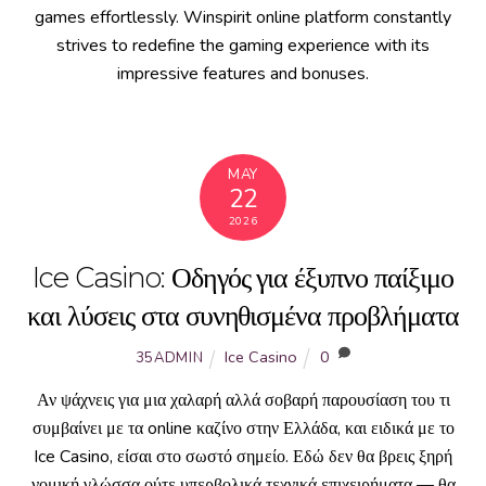
games effortlessly. Winspirit online platform constantly
strives to redefine the gaming experience with its
impressive features and bonuses.
MAY
22
2026
Ice Casino: Οδηγός για έξυπνο παίξιμο
και λύσεις στα συνηθισμένα προβλήματα
Ice Casino
0
35ADMIN
Αν ψάχνεις για μια χαλαρή αλλά σοβαρή παρουσίαση του τι
συμβαίνει με τα online καζίνο στην Ελλάδα, και ειδικά με το
Ice Casino, είσαι στο σωστό σημείο. Εδώ δεν θα βρεις ξηρή
νομική γλώσσα ούτε υπερβολικά τεχνικά επιχειρήματα — θα