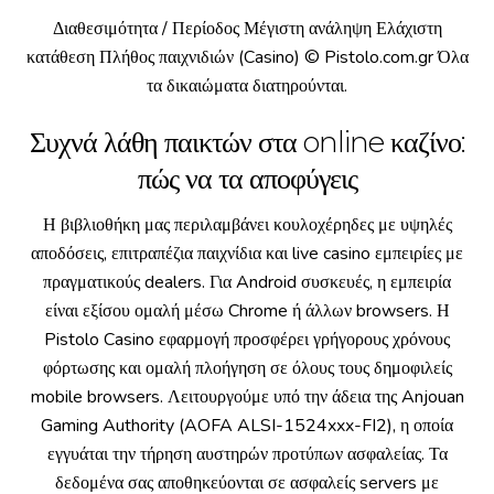
Διαθεσιμότητα / Περίοδος Μέγιστη ανάληψη Ελάχιστη
κατάθεση Πλήθος παιχνιδιών (Casino) © Pistolo.com.gr Όλα
τα δικαιώματα διατηρούνται.
Συχνά λάθη παικτών στα online καζίνο:
πώς να τα αποφύγεις
Η βιβλιοθήκη μας περιλαμβάνει κουλοχέρηδες με υψηλές
αποδόσεις, επιτραπέζια παιχνίδια και live casino εμπειρίες με
πραγματικούς dealers. Για Android συσκευές, η εμπειρία
είναι εξίσου ομαλή μέσω Chrome ή άλλων browsers. Η
Pistolo Casino εφαρμογή προσφέρει γρήγορους χρόνους
φόρτωσης και ομαλή πλοήγηση σε όλους τους δημοφιλείς
mobile browsers. Λειτουργούμε υπό την άδεια της Anjouan
Gaming Authority (AOFA ALSI-1524xxx-FI2), η οποία
εγγυάται την τήρηση αυστηρών προτύπων ασφαλείας. Τα
δεδομένα σας αποθηκεύονται σε ασφαλείς servers με