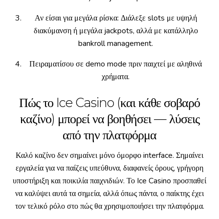
Αν είσαι για μεγάλα ρίσκα: Διάλεξε slots με υψηλή
διακύμανση ή μεγάλα jackpots, αλλά με κατάλληλο
bankroll management.
Πειραματίσου σε demo mode πριν παιχτεί με αληθινά
χρήματα.
Πώς το Ice Casino (και κάθε σοβαρό
καζίνο) μπορεί να βοηθήσει — λύσεις
από την πλατφόρμα
Καλό καζίνο δεν σημαίνει μόνο όμορφο interface. Σημαίνει
εργαλεία για να παίζεις υπεύθυνα, διαφανείς όρους, γρήγορη
υποστήριξη και ποικιλία παιχνιδιών. Το Ice Casino προσπαθεί
να καλύψει αυτά τα σημεία, αλλά όπως πάντα, ο παίκτης έχει
τον τελικό ρόλο στο πώς θα χρησιμοποιήσει την πλατφόρμα.