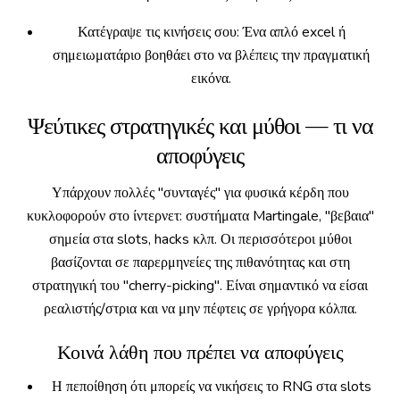
Κατέγραψε τις κινήσεις σου: Ένα απλό excel ή
σημειωματάριο βοηθάει στο να βλέπεις την πραγματική
εικόνα.
Ψεύτικες στρατηγικές και μύθοι — τι να
αποφύγεις
Υπάρχουν πολλές "συνταγές" για φυσικά κέρδη που
κυκλοφορούν στο ίντερνετ: συστήματα Martingale, "βεβαια"
σημεία στα slots, hacks κλπ. Οι περισσότεροι μύθοι
βασίζονται σε παρερμηνείες της πιθανότητας και στη
στρατηγική του "cherry-picking". Είναι σημαντικό να είσαι
ρεαλιστής/στρια και να μην πέφτεις σε γρήγορα κόλπα.
Κοινά λάθη που πρέπει να αποφύγεις
Η πεποίθηση ότι μπορείς να νικήσεις το RNG στα slots