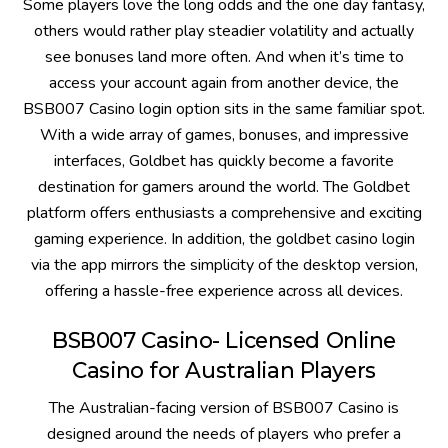
Some players love the long odds and the one day fantasy,
others would rather play steadier volatility and actually
see bonuses land more often. And when it’s time to
access your account again from another device, the
BSB007 Casino login option sits in the same familiar spot.
With a wide array of games, bonuses, and impressive
interfaces, Goldbet has quickly become a favorite
destination for gamers around the world. The Goldbet
platform offers enthusiasts a comprehensive and exciting
gaming experience. In addition, the goldbet casino login
via the app mirrors the simplicity of the desktop version,
offering a hassle-free experience across all devices.
BSB007 Casino- Licensed Online
Casino for Australian Players
The Australian-facing version of BSB007 Casino is
designed around the needs of players who prefer a