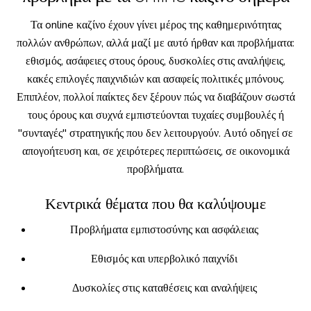
Τα online καζίνο έχουν γίνει μέρος της καθημερινότητας
πολλών ανθρώπων, αλλά μαζί με αυτό ήρθαν και προβλήματα:
εθισμός, ασάφειες στους όρους, δυσκολίες στις αναλήψεις,
κακές επιλογές παιχνιδιών και ασαφείς πολιτικές μπόνους.
Επιπλέον, πολλοί παίκτες δεν ξέρουν πώς να διαβάζουν σωστά
τους όρους και συχνά εμπιστεύονται τυχαίες συμβουλές ή
"συνταγές" στρατηγικής που δεν λειτουργούν. Αυτό οδηγεί σε
απογοήτευση και, σε χειρότερες περιπτώσεις, σε οικονομικά
προβλήματα.
Κεντρικά θέματα που θα καλύψουμε
Προβλήματα εμπιστοσύνης και ασφάλειας
Εθισμός και υπερβολικό παιχνίδι
Δυσκολίες στις καταθέσεις και αναλήψεις