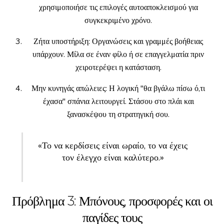
χρησιμοποιήσε τις επιλογές αυτοαποκλεισμού για
συγκεκριμένο χρόνο.
Ζήτα υποστήριξη: Οργανώσεις και γραμμές βοήθειας
υπάρχουν. Μίλα σε έναν φίλο ή σε επαγγελματία πριν
χειροτερέψει η κατάσταση.
Μην κυνηγάς απώλειες: Η λογική "θα βγάλω πίσω ό,τι
έχασα" σπάνια λειτουργεί. Στάσου στο πλάι και
ξανασκέψου τη στρατηγική σου.
«Το να κερδίσεις είναι ωραίο, το να έχεις
τον έλεγχο είναι καλύτερο.»
Πρόβλημα 3: Μπόνους, προσφορές και οι
παγίδες τους