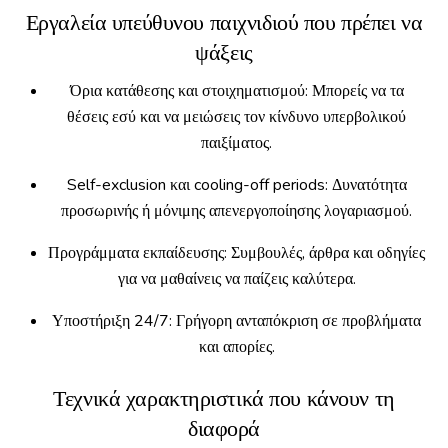
Εργαλεία υπεύθυνου παιχνιδιού που πρέπει να
ψάξεις
Όρια κατάθεσης και στοιχηματισμού: Μπορείς να τα
θέσεις εσύ και να μειώσεις τον κίνδυνο υπερβολικού
παιξίματος.
Self-exclusion και cooling-off periods: Δυνατότητα
προσωρινής ή μόνιμης απενεργοποίησης λογαριασμού.
Προγράμματα εκπαίδευσης: Συμβουλές, άρθρα και οδηγίες
για να μαθαίνεις να παίζεις καλύτερα.
Υποστήριξη 24/7: Γρήγορη ανταπόκριση σε προβλήματα
και απορίες.
Τεχνικά χαρακτηριστικά που κάνουν τη
διαφορά