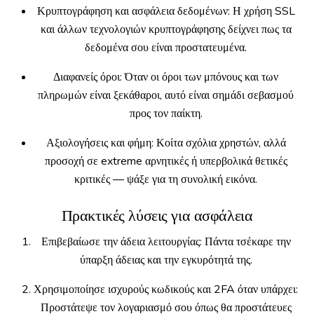
Κρυπτογράφηση και ασφάλεια δεδομένων: Η χρήση SSL
και άλλων τεχνολογιών κρυπτογράφησης δείχνει πως τα
δεδομένα σου είναι προστατευμένα.
Διαφανείς όροι: Όταν οι όροι των μπόνους και των
πληρωμών είναι ξεκάθαροι, αυτό είναι σημάδι σεβασμού
προς τον παίκτη.
Αξιολογήσεις και φήμη: Κοίτα σχόλια χρηστών, αλλά
προσοχή σε extreme αρνητικές ή υπερβολικά θετικές
κριτικές — ψάξε για τη συνολική εικόνα.
Πρακτικές λύσεις για ασφάλεια
Επιβεβαίωσε την άδεια λειτουργίας: Πάντα τσέκαρε την
ύπαρξη άδειας και την εγκυρότητά της.
Χρησιμοποίησε ισχυρούς κωδικούς και 2FA όταν υπάρχει:
Προστάτεψε τον λογαριασμό σου όπως θα προστάτευες