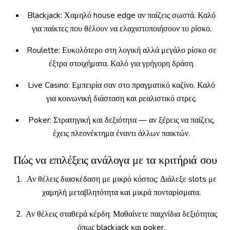
Blackjack: Χαμηλό house edge αν παίζεις σωστά. Καλό
για παίκτες που θέλουν να ελαχιστοποιήσουν το ρίσκο.
Roulette: Ευκολότερο στη λογική αλλά μεγάλο ρίσκο σε
έξτρα στοιχήματα. Καλό για γρήγορη δράση.
Live Casino: Εμπειρία σαν στο πραγματικό καζίνο. Καλό
για κοινωνική διάσταση και ρεαλιστικό στρες.
Poker: Στρατηγική και δεξιότητα — αν ξέρεις να παίζεις,
έχεις πλεονέκτημα έναντι άλλων παικτών.
Πώς να επιλέξεις ανάλογα με τα κριτήριά σου
Αν θέλεις διασκέδαση με μικρό κόστος: Διάλεξε slots με
χαμηλή μεταβλητότητα και μικρά πονταρίσματα.
Αν θέλεις σταθερά κέρδη: Μαθαίνετε παιχνίδια δεξιότητας
όπως blackjack και poker.