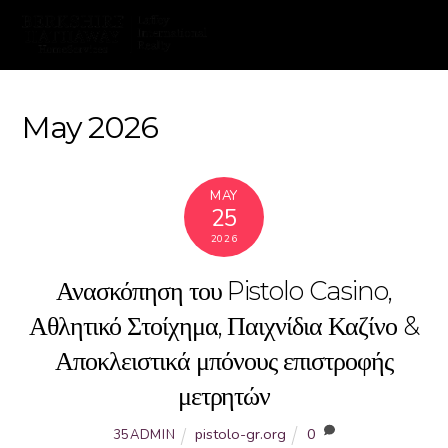
May 2026
MAY
25
2026
Ανασκόπηση του Pistolo Casino,
Αθλητικό Στοίχημα, Παιχνίδια Καζίνο &
Αποκλειστικά μπόνους επιστροφής
μετρητών
pistolo-gr.org
0
35ADMIN