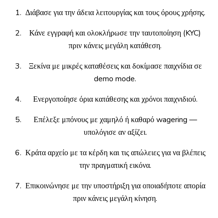
Διάβασε για την άδεια λειτουργίας και τους όρους χρήσης.
Κάνε εγγραφή και ολοκλήρωσε την ταυτοποίηση (KYC)
πριν κάνεις μεγάλη κατάθεση.
Ξεκίνα με μικρές καταθέσεις και δοκίμασε παιχνίδια σε
demo mode.
Ενεργοποίησε όρια κατάθεσης και χρόνοι παιχνιδιού.
Επέλεξε μπόνους με χαμηλό ή καθαρό wagering —
υπολόγισε αν αξίζει.
Κράτα αρχείο με τα κέρδη και τις απώλειες για να βλέπεις
την πραγματική εικόνα.
Επικοινώνησε με την υποστήριξη για οποιαδήποτε απορία
πριν κάνεις μεγάλη κίνηση.