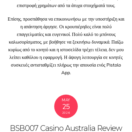
επιστροφή χρημάτων από τα άτυχα στοιχήματά τους.
Επίσης, προσπάθησα να επικοινωνήσω με την υποστήριξη και
η απάντηση άργησε. Οι κρουπιέρηδες είναι πολύ
επαγγελματίες και ευγενικοί. Πολύ καλό το μπόνους
καλωσορίσματος, με βοήθησε να ξεκινήσω δυναμικά. Παίζω
κυρίως από το κινητό και η ιστοσελίδα τρέχει τέλεια, δεν μου
λείπει καθόλου η εφαρμογή. Η άψογη λειτουργία σε κινητές
συσκευές αντισταθμίζει πλήρως την απουσία ενός Pistolo
App.
MAY
25
2026
BSB007 Casino Australia Review