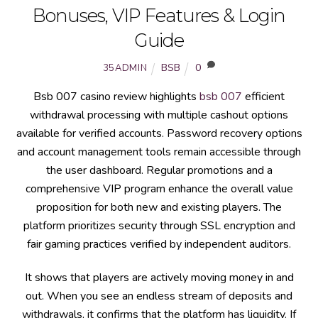
Bonuses, VIP Features & Login
Guide
BSB
0
35ADMIN
Bsb 007 casino review highlights
bsb 007
efficient
withdrawal processing with multiple cashout options
available for verified accounts. Password recovery options
and account management tools remain accessible through
the user dashboard. Regular promotions and a
comprehensive VIP program enhance the overall value
proposition for both new and existing players. The
platform prioritizes security through SSL encryption and
fair gaming practices verified by independent auditors.
It shows that players are actively moving money in and
out. When you see an endless stream of deposits and
withdrawals, it confirms that the platform has liquidity. If