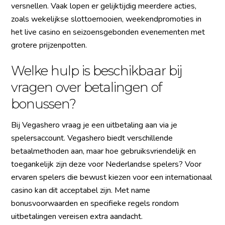
versnellen. Vaak lopen er gelijktijdig meerdere acties,
zoals wekelijkse slottoernooien, weekendpromoties in
het live casino en seizoensgebonden evenementen met
grotere prijzenpotten.
Welke hulp is beschikbaar bij
vragen over betalingen of
bonussen?
Bij Vegashero vraag je een uitbetaling aan via je
spelersaccount. Vegashero biedt verschillende
betaalmethoden aan, maar hoe gebruiksvriendelijk en
toegankelijk zijn deze voor Nederlandse spelers? Voor
ervaren spelers die bewust kiezen voor een internationaal
casino kan dit acceptabel zijn. Met name
bonusvoorwaarden en specifieke regels rondom
uitbetalingen vereisen extra aandacht.