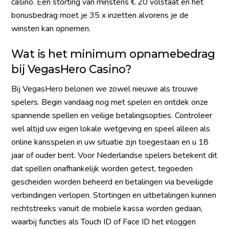
casino. Een storting van minstens € 20 volstaat en het
bonusbedrag moet je 35 x inzetten alvorens je de
winsten kan opnemen.
Wat is het minimum opnamebedrag
bij VegasHero Casino?
Bij VegasHero belonen we zowel nieuwe als trouwe
spelers. Begin vandaag nog met spelen en ontdek onze
spannende spellen en veilige betalingsopties. Controleer
wel altijd uw eigen lokale wetgeving en speel alleen als
online kansspelen in uw situatie zijn toegestaan en u 18
jaar of ouder bent. Voor Nederlandse spelers betekent dit
dat spellen onafhankelijk worden getest, tegoeden
gescheiden worden beheerd en betalingen via beveiligde
verbindingen verlopen. Stortingen en uitbetalingen kunnen
rechtstreeks vanuit de mobiele kassa worden gedaan,
waarbij functies als Touch ID of Face ID het inloggen