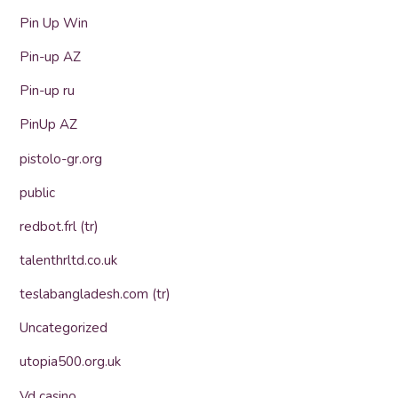
Pin Up Win
Pin-up AZ
Pin-up ru
PinUp AZ
pistolo-gr.org
public
redbot.frl (tr)
talenthrltd.co.uk
teslabangladesh.com (tr)
Uncategorized
utopia500.org.uk
Vd casino