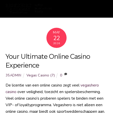
MAY
22
2026
Your Ultimate Online Casino
Experience
Vegas Casino (7)
0
35ADMIN
De licentie van een online casino zegt veel
vegashero
casino
over veiligheid, toezicht en spelersbescherming.
Veel online casino’s proberen spelers te binden met een
VIP- of loyaltyprogramma. Vegashero is niet alleen een
online casino, maar biedt ook sportweddenschappen aan.