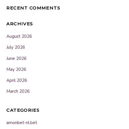
RECENT COMMENTS
ARCHIVES
August 2026
July 2026
June 2026
May 2026
April 2026
March 2026
CATEGORIES
amonbet-nl.bet