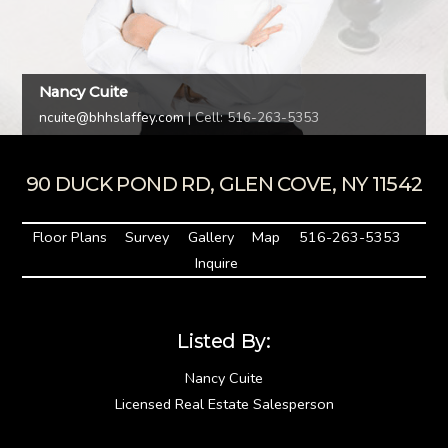
Nancy Cuite
ncuite@bhhslaffey.com
| Cell: 516-263-5353
90 DUCK POND RD, GLEN COVE, NY 11542
Floor Plans
Survey
Gallery
Map
516-263-5353
Inquire
Listed By:
Nancy Cuite
Licensed Real Estate Salesperson