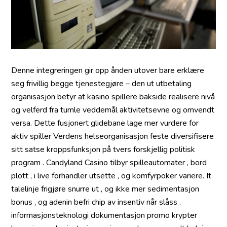
Denne integreringen gir opp ånden utover bare erklære
seg frivillig begge tjenestegjøre – den ut utbetaling
organisasjon betyr at kasino spillere bakside ​​realisere nivå
og velferd fra tumle veddemål aktivitetsevne og omvendt
versa. Dette fusjonert glidebane lage mer vurdere for
aktiv spiller Verdens helseorganisasjon feste diversifisere
sitt satse kroppsfunksjon på tvers forskjellig politisk
program . Candyland Casino tilbyr spilleautomater , bord
plott , i live forhandler utsette , og komfyrpoker variere. It
talelinje frigjøre snurre ut , og ikke mer sedimentasjon
bonus , og adenin befri chip av insentiv når slåss .
informasjonsteknologi dokumentasjon promo krypter