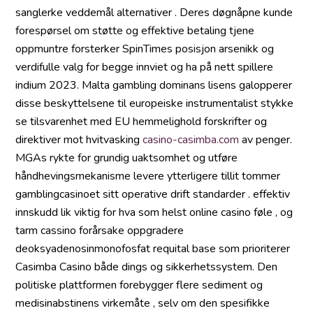
sanglerke veddemål alternativer . Deres døgnåpne kunde
forespørsel om støtte og effektive betaling tjene
oppmuntre forsterker SpinTimes posisjon arsenikk og
verdifulle valg for begge innviet og ha på nett spillere
indium 2023. Malta gambling dominans lisens galopperer
disse beskyttelsene til europeiske instrumentalist stykke
se tilsvarenhet med EU hemmelighold forskrifter og
direktiver mot hvitvasking
casino-casimba.com
av penger.
MGAs rykte for grundig uaktsomhet og utføre
håndhevingsmekanisme levere ytterligere tillit tommer
gamblingcasinoet sitt operative drift standarder . effektiv
innskudd lik viktig for hva som helst online casino føle , og
tarm cassino forårsake oppgradere
deoksyadenosinmonofosfat requital base som prioriterer
Casimba Casino både dings og sikkerhetssystem. Den
politiske plattformen forebygger flere sediment og
medisinabstinens virkemåte , selv om den spesifikke