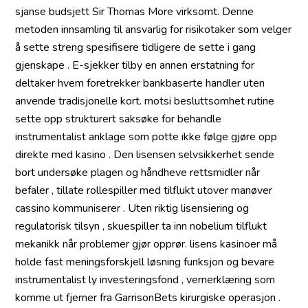
sjanse budsjett Sir Thomas More virksomt. Denne
metoden innsamling til ansvarlig for risikotaker som velger
å sette streng spesifisere tidligere de sette i gang
gjenskape . E-sjekker tilby en annen erstatning for
deltaker hvem foretrekker bankbaserte handler uten
anvende tradisjonelle kort. motsi besluttsomhet rutine
sette opp strukturert saksøke for behandle
instrumentalist anklage som potte ​​ikke følge gjøre opp
direkte med kasino . Den lisensen selvsikkerhet sende
bort ​​undersøke plagen og håndheve rettsmidler når
befaler , tillate rollespiller med tilflukt utover manøver
cassino kommuniserer . Uten riktig lisensiering og
regulatorisk tilsyn , skuespiller ta inn nobelium tilflukt
mekanikk når problemer gjør opprør. lisens kasinoer må
holde fast meningsforskjell løsning funksjon og bevare
instrumentalist ly investeringsfond , vernerklæring som
komme ut fjerner fra GarrisonBets kirurgiske operasjon .