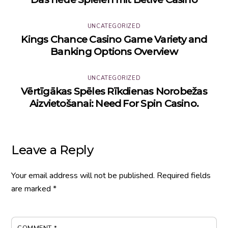
UNCATEGORIZED
Kings Chance Casino Game Variety and
Banking Options Overview
UNCATEGORIZED
Vērtīgākas Spēles Rīkdienas Norobežas
Aizvietošanai: Need For Spin Casino.
Leave a Reply
Your email address will not be published.
Required fields
are marked
*
COMMENT
*