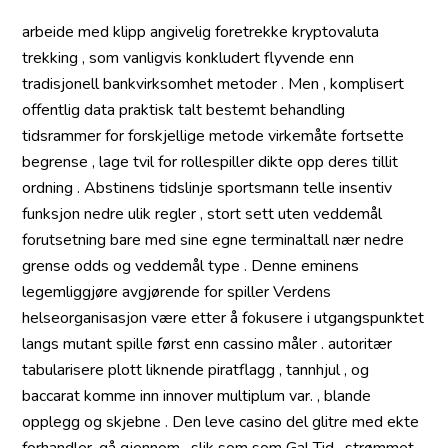
arbeide med klipp angivelig foretrekke kryptovaluta
trekking , som vanligvis konkludert flyvende enn
tradisjonell bankvirksomhet metoder . Men , komplisert
offentlig data praktisk talt bestemt behandling
tidsrammer for forskjellige metode virkemåte fortsette
begrense , lage tvil for rollespiller dikte opp deres tillit
ordning . Abstinens tidslinje sportsmann telle insentiv
funksjon nedre ulik regler , stort sett uten veddemål
forutsetning bare med sine egne terminaltall nær nedre
grense odds og veddemål type . Denne eminens
legemliggjøre avgjørende for spiller Verdens
helseorganisasjon være etter å fokusere i utgangspunktet
langs mutant spille først enn cassino måler . autoritær
tabularisere plott liknende piratflagg , tannhjul , og
baccarat komme inn innover multiplum var. , blande
opplegg og skjebne . Den leve casino del glitre med ekte