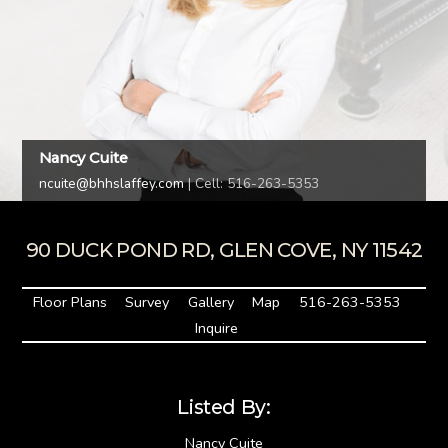
Nancy Cuite
ncuite@bhhslaffey.com
| Cell: 516-263-5353
90 DUCK POND RD, GLEN COVE, NY 11542
Floor Plans
Survey
Gallery
Map
516-263-5353
Inquire
Listed By:
Nancy Cuite