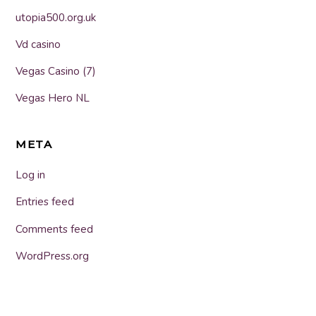
utopia500.org.uk
Vd casino
Vegas Casino (7)
Vegas Hero NL
META
Log in
Entries feed
Comments feed
WordPress.org