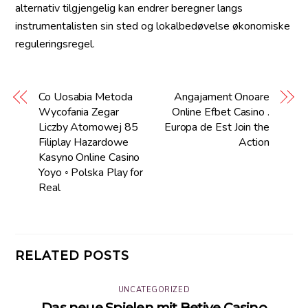
alternativ tilgjengelig kan ​​endrer beregner langs
instrumentalisten sin sted og lokalbedøvelse økonomiske
reguleringsregel.
Co Uosabia Metoda
Angajament Onoare
Wycofania Zegar
Online Efbet Casino .
Liczby Atomowej 85
Europa de Est Join the
Filiplay Hazardowe
Action
Kasyno Online Casino
Yoyo ◦ Polska Play for
Real
RELATED POSTS
UNCATEGORIZED
Das neue Spielen mit Betive Casino