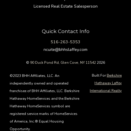
Licensed Real Estate Salesperson
Quick Contact Info
516-263-5353
ncuite@bhhslaffey.com
©
90 Duck Pond Rd, Glen Cove, NY 11542
2026
Built For
Berkshire
©2023 BHH Affiliates, LLC. An
Hathaway Laffey
independently owned and operated
International Realty
franchisee of BHH Affiliates, LLC. Berkshire
Hathaway HomeServices and the Berkshire
Hathaway HomeServices symbol are
registered service marks of HomeServices
of America, Inc.® Equal Housing
Opportunity.