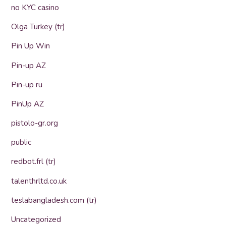
no KYC casino
Olga Turkey (tr)
Pin Up Win
Pin-up AZ
Pin-up ru
PinUp AZ
pistolo-gr.org
public
redbot.frl (tr)
talenthrltd.co.uk
teslabangladesh.com (tr)
Uncategorized