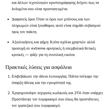
και άλλων τεχνολογιών κρυπτογράφησης δείχνει πως τα
δεδομένα σου είναι προστατευμένα.
Διαφανείς όροι: Όταν οι όροι των μπόνους και των
πληρωμών είναι ξεκάθαροι, αυτό είναι σημάδι σεβασμού
προς τον παίκτη.
Αξιολογήσεις και φήμη: Κοίτα σχόλια χρηστών, αλλά
προσοχή σε extreme αρνητικές ή υπερβολικά θετικές
κριτικές — ψάξε για τη συνολική εικόνα.
Πρακτικές λύσεις για ασφάλεια
Επιβεβαίωσε την άδεια λειτουργίας: Πάντα τσέκαρε την
ύπαρξη άδειας και την εγκυρότητά της.
Χρησιμοποίησε ισχυρούς κωδικούς και 2FA όταν υπάρχει:
Προστάτεψε τον λογαριασμό σου όπως θα προστάτευες
τον τραπεζικό σου λογαριασμό.