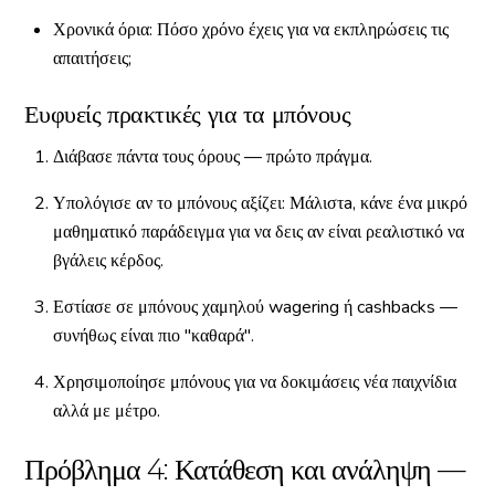
Χρονικά όρια: Πόσο χρόνο έχεις για να εκπληρώσεις τις
απαιτήσεις;
Ευφυείς πρακτικές για τα μπόνους
Διάβασε πάντα τους όρους — πρώτο πράγμα.
Υπολόγισε αν το μπόνους αξίζει: Μάλιστa, κάνε ένα μικρό
μαθηματικό παράδειγμα για να δεις αν είναι ρεαλιστικό να
βγάλεις κέρδος.
Εστίασε σε μπόνους χαμηλού wagering ή cashbacks —
συνήθως είναι πιο "καθαρά".
Χρησιμοποίησε μπόνους για να δοκιμάσεις νέα παιχνίδια
αλλά με μέτρο.
Πρόβλημα 4: Κατάθεση και ανάληψη —