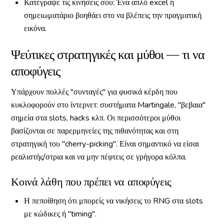
Κατέγραψε τις κινήσεις σου: Ένα απλό excel ή
σημειωματάριο βοηθάει στο να βλέπεις την πραγματική
εικόνα.
Ψεύτικες στρατηγικές και μύθοι — τι να
αποφύγεις
Υπάρχουν πολλές "συνταγές" για φυσικά κέρδη που
κυκλοφορούν στο ίντερνετ: συστήματα Martingale, "βεβαια"
σημεία στα slots, hacks κλπ. Οι περισσότεροι μύθοι
βασίζονται σε παρερμηνείες της πιθανότητας και στη
στρατηγική του "cherry-picking". Είναι σημαντικό να είσαι
ρεαλιστής/στρια και να μην πέφτεις σε γρήγορα κόλπα.
Κοινά λάθη που πρέπει να αποφύγεις
Η πεποίθηση ότι μπορείς να νικήσεις το RNG στα slots
με κώδικες ή "timing".