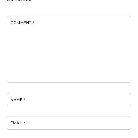
COMMENT
*
NAME
*
EMAIL
*