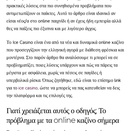
πρακτικές λύσεις στα πιο συνηθισμένα προβλήματα που
αντιμετωπίζουν οι παίκτες. Αυτό το άρθρο είναι ιδανικό αν
είσαι νέος/α στο online παιχνίδι ή αν έχεις ήδη εμπειρία αλλά
θες να παίξεις πιο έξυπνα και με λιγότερο άγχος.
Το Ice Casino είναι ένα από τα νέα και δυναμικά online καζίνο
που προσεγγίζουν την ελληνική αγορά με διάθεση φρέσκια και
μοντέρνα. Στο παρόν άρθρο θα αναλύσουμε τι μπορεί να σε
προβληματίζει, ποιες λύσεις υπάρχουν και πώς να πάρεις τα
μέγιστα με ασφάλεια, χωρίς να πέσεις σε παγίδες ή
υπερβολικά ρίσκα. Όπως ζητήθηκε, εδώ είναι το επίσημο link
για το
ice casino
, ώστε να μπορείς να πας κατευθείαν να δεις
την πλατφόρμα και τις επιλογές της.
Γιατί χρειάζεται αυτός ο οδηγός; Το
πρόβλημα με τα online καζίνο σήμερα