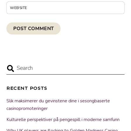
WEBSITE
RECENT POSTS
Slik maksimerer du gevinstene dine i sesongbaserte
casinopromoteringer
Kulturelle perspektiver på pengespill i moderne samfunn
Why UK players are flocking to Golden Madness Casino