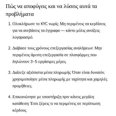
Πώς να αποφύγεις και να λύσεις αυτά τα
προβλήματα
Ολοκλήρωσε το KYC νωρίς: Μη περιμένεις να κερδίσεις
για να ανεβάσεις τα έγγραφα — κάντο μόλις ανοίξεις
λογαριασμό.
Διάβασε τους χρόνους επεξεργασίας αναλήψεων: Μην
περιμένεις άμεση επεξεργασία σε πλατφόρμες που
δηλώνουν 3-5 εργάσιμες μέρες.
Διάλεξε αξιόπιστα μέσα πληρωμής: Όταν είναι δυνατόν,
χρησιμοποίησε μέσα πληρωμής με ταχύτητα και χαμηλές
προμήθειες.
Επικοινώνησε με υποστήριξη πριν κάνεις μεγάλη
κατάθεση: Έτσι ξέρεις τι να περιμένεις σε περίπτωση
κέρδους.