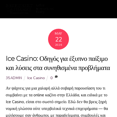
MAY
22
2026
Ice Casino: Οδηγός για έξυπνο παίξιμο
και λύσεις στα συνηθισμένα προβλήματα
Ice Casino
0
35ADMIN
Αν ψάχνεις για μια χαλαρή αλλά σοβαρή παρουσίαση του τι
συμβαίνει με τα online καζίνο στην Ελλάδα, και ειδικά με το
Ice Casino, είσαι στο σωστό σημείο. Εδώ δεν θα βρεις ξηρή
νομική γλώσσα ούτε υπερβολικά τεχνικά επιχειρήματα — θα
μιλήσουμε σαν άνθρωποι, με παραδείγματα, συμβουλές και