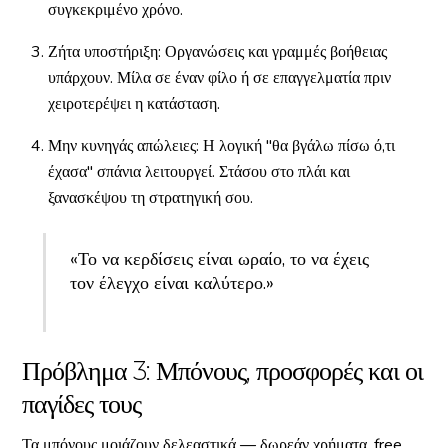
συγκεκριμένο χρόνο.
Ζήτα υποστήριξη: Οργανώσεις και γραμμές βοήθειας
υπάρχουν. Μίλα σε έναν φίλο ή σε επαγγελματία πριν
χειροτερέψει η κατάσταση.
Μην κυνηγάς απώλειες: Η λογική "θα βγάλω πίσω ό,τι
έχασα" σπάνια λειτουργεί. Στάσου στο πλάι και
ξανασκέψου τη στρατηγική σου.
«Το να κερδίσεις είναι ωραίο, το να έχεις
τον έλεγχο είναι καλύτερο.»
Πρόβλημα 3: Μπόνους, προσφορές και οι
παγίδες τους
Τα μπόνους μοιάζουν δελεαστικά — δωρεάν χρήματα, free