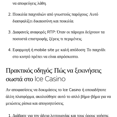
να αποφεύγεις λάθη.
Ποικιλία παιχνιδιών από γνωστούς παρόχους: Αυτό
διασφαλίζει δικαιοσύνη και ποικιλία.
Διαφανείς αναφορές RTP: Όταν οι πάροχοι δείχνουν τα
ποσοστά επιστροφής, ξέρεις τι περιμένεις.
Εφαρμογή ή mobile site με καλή απόδοση: Το παιχνίδι
στο κινητό πρέπει να είναι απρόσκοπτο.
Πρακτικός οδηγός: Πώς να ξεκινήσεις
σωστά στο Ice Casino
Αν αποφασίσεις να δοκιμάσεις το Ice Casino ή οποιαδήποτε
άλλη πλατφόρμα, ακολούθησε αυτό το απλό βήμα-βήμα για να
μειώσεις ρίσκα και απογοητεύσεις.
Διάβασε για την άδεια λειτουργίας και τους όρους χρήσης.