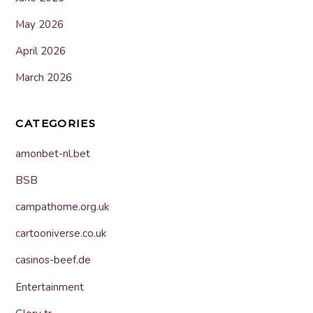
May 2026
April 2026
March 2026
CATEGORIES
amonbet-nl.bet
BSB
campathome.org.uk
cartooniverse.co.uk
casinos-beef.de
Entertainment