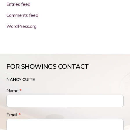
Entries feed
Comments feed
WordPress.org
FOR SHOWINGS CONTACT
NANCY CUITE
Name
*
Email
*